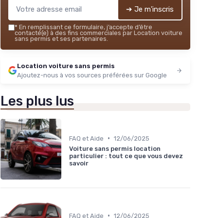
➔ Je m'inscris
*
En remplissant ce formulaire, j’accepte d’être
contacté(e) à des fins commerciales par Location voiture
sans permis et ses partenaires.
Location voiture sans permis
Ajoutez-nous à vos sources préférées sur Google
Les plus lus
•
FAQ et Aide
12/06/2025
Voiture sans permis location
particulier : tout ce que vous devez
savoir
•
FAQ et Aide
12/06/2025