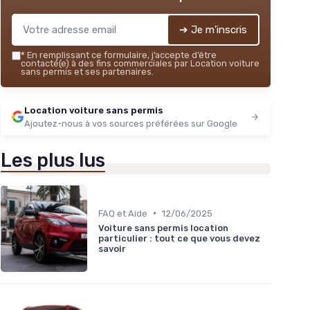
➔ Je m'inscris
*
En remplissant ce formulaire, j’accepte d’être
contacté(e) à des fins commerciales par Location voiture
sans permis et ses partenaires.
Location voiture sans permis
Ajoutez-nous à vos sources préférées sur Google
Les plus lus
•
FAQ et Aide
12/06/2025
Voiture sans permis location
particulier : tout ce que vous devez
savoir