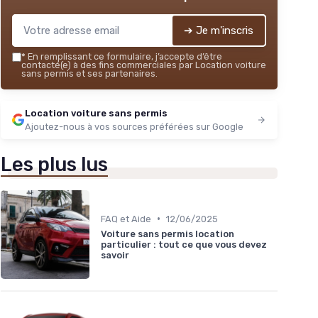
➔ Je m'inscris
*
En remplissant ce formulaire, j’accepte d’être
contacté(e) à des fins commerciales par Location voiture
sans permis et ses partenaires.
Location voiture sans permis
Ajoutez-nous à vos sources préférées sur Google
Les plus lus
•
FAQ et Aide
12/06/2025
Voiture sans permis location
particulier : tout ce que vous devez
savoir