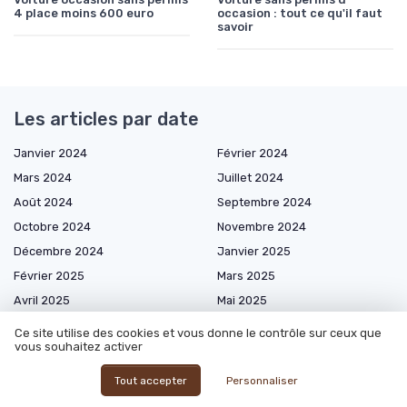
4 place moins 600 euro
occasion : tout ce qu'il faut
savoir
Les articles par date
Janvier 2024
Février 2024
Mars 2024
Juillet 2024
Août 2024
Septembre 2024
Octobre 2024
Novembre 2024
Décembre 2024
Janvier 2025
Février 2025
Mars 2025
Avril 2025
Mai 2025
Juin 2025
Juillet 2025
Ce site utilise des cookies et vous donne le contrôle sur ceux que
vous souhaitez activer
Août 2025
Septembre 2025
Octobre 2025
Novembre 2025
Tout accepter
Personnaliser
Décembre 2025
Janvier 2026