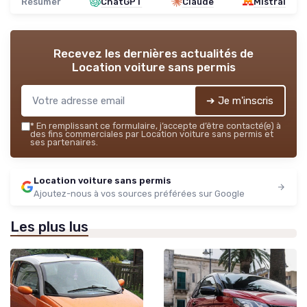
Résumer
ChatGPT
Claude
Mistral
Recevez les dernières actualités de
Location voiture sans permis
➔ Je m'inscris
*
En remplissant ce formulaire, j’accepte d’être contacté(e) à
des fins commerciales par Location voiture sans permis et
ses partenaires.
Location voiture sans permis
Ajoutez-nous à vos sources préférées sur Google
Les plus lus