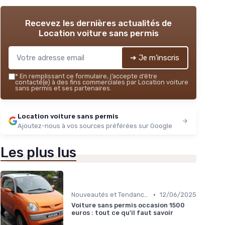
Recevez les dernières actualités de
Location voiture sans permis
➔ Je m'inscris
*
En remplissant ce formulaire, j’accepte d’être
contacté(e) à des fins commerciales par Location voiture
sans permis et ses partenaires.
Location voiture sans permis
Ajoutez-nous à vos sources préférées sur Google
Les plus lus
•
Nouveautés et Tendances
12/06/2025
Voiture sans permis occasion 1500
euros : tout ce qu'il faut savoir