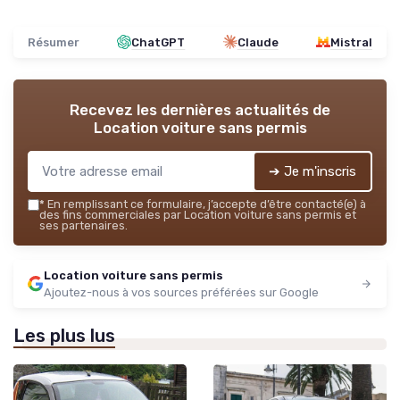
Résumer
ChatGPT
Claude
Mistral
Recevez les dernières actualités de
Location voiture sans permis
➔ Je m'inscris
*
En remplissant ce formulaire, j’accepte d’être contacté(e) à
des fins commerciales par Location voiture sans permis et
ses partenaires.
Location voiture sans permis
Ajoutez-nous à vos sources préférées sur Google
Les plus lus