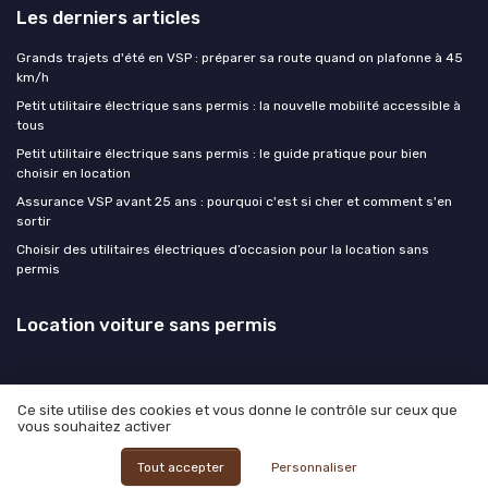
Les derniers articles
Grands trajets d'été en VSP : préparer sa route quand on plafonne à 45
km/h
Petit utilitaire électrique sans permis : la nouvelle mobilité accessible à
tous
Petit utilitaire électrique sans permis : le guide pratique pour bien
choisir en location
Assurance VSP avant 25 ans : pourquoi c'est si cher et comment s'en
sortir
Choisir des utilitaires électriques d’occasion pour la location sans
permis
Location voiture sans permis
Ce site utilise des cookies et vous donne le contrôle sur ceux que
vous souhaitez activer
Mentions légales
Politique de confidentialité
© Location voiture sans permis 2026
Tout accepter
Personnaliser