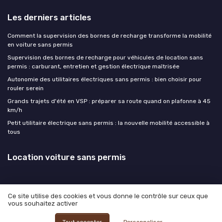
Les derniers articles
Comment la supervision des bornes de recharge transforme la mobilité
en voiture sans permis
Supervision des bornes de recharge pour véhicules de location sans
permis : carburant, entretien et gestion électrique maîtrisée
Autonomie des utilitaires électriques sans permis : bien choisir pour
rouler serein
Grands trajets d'été en VSP : préparer sa route quand on plafonne à 45
km/h
Petit utilitaire électrique sans permis : la nouvelle mobilité accessible à
tous
Location voiture sans permis
Ce site utilise des cookies et vous donne le contrôle sur ceux que
vous souhaitez activer
Mentions légales
Politique de confidentialité
© Location voiture sans permis 2026
Tout accepter
Personnaliser