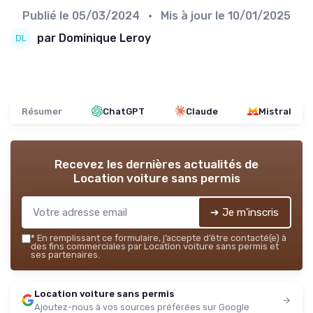
Publié le
05/03/2024
• Mis à jour le
10/01/2025
par Dominique Leroy
Résumer
ChatGPT
Claude
Mistral
Recevez les dernières actualités de
Location voiture sans permis
➔ Je m'inscris
*
En remplissant ce formulaire, j’accepte d’être contacté(e) à
des fins commerciales par Location voiture sans permis et
ses partenaires.
Location voiture sans permis
Ajoutez-nous à vos sources préférées sur Google