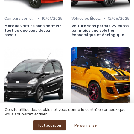
•
•
Comparaison des Modèles
10/01/2025
Véhicules Électriques sans Permis
12/06/2025
Marque voiture sans permis :
Voiture sans permis 99 euros
tout ce que vous devez
par mois : une solution
savoir
économique et écologique
Ce site utilise des cookies et vous donne le contrôle sur ceux que
•
•
Nouveautés et Tendances
31/05/2025
Comparaison des Modèles
12/06/2025
vous souhaitez activer
Est-ce que les voitures sans
Voiture sans permis occasion
permis sont plus fragiles
500 euros : un guide complet
Tout accepter
Personnaliser
pour trouver la meilleure
affaire