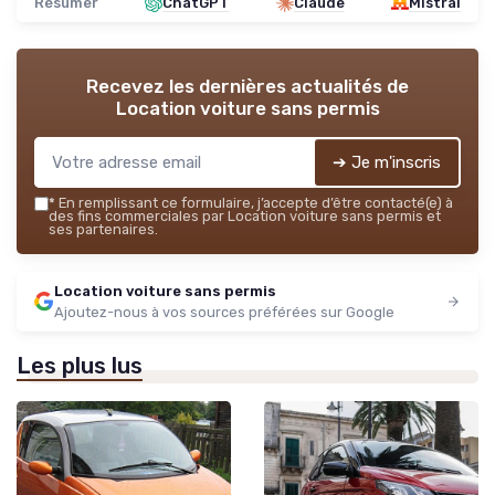
Résumer
ChatGPT
Claude
Mistral
Recevez les dernières actualités de
Location voiture sans permis
➔ Je m'inscris
*
En remplissant ce formulaire, j’accepte d’être contacté(e) à
des fins commerciales par Location voiture sans permis et
ses partenaires.
Location voiture sans permis
Ajoutez-nous à vos sources préférées sur Google
Les plus lus