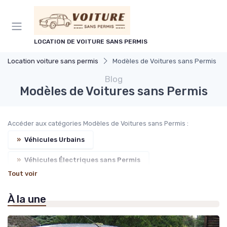
Panneau de gestion des cookies
LOCATION DE VOITURE SANS PERMIS
Location voiture sans permis
Modèles de Voitures sans Permis
Blog
Modèles de Voitures sans Permis
Accéder aux catégories Modèles de Voitures sans Permis :
»
Véhicules Urbains
»
Véhicules Électriques sans Permis
Tout voir
»
Véhicules pour Personnes à Mobilité Réduite
À la une
»
Comparaison des Modèles
»
Nouveautés et Tendances