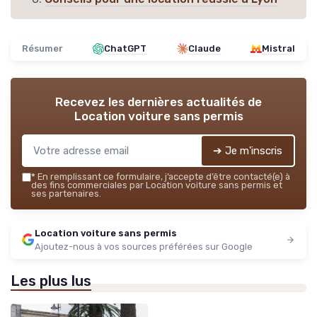
Résumer
ChatGPT
Claude
Mistral
Recevez les dernières actualités de
Location voiture sans permis
➔ Je m'inscris
*
En remplissant ce formulaire, j’accepte d’être contacté(e) à
des fins commerciales par Location voiture sans permis et
ses partenaires.
Location voiture sans permis
Ajoutez-nous à vos sources préférées sur Google
Les plus lus