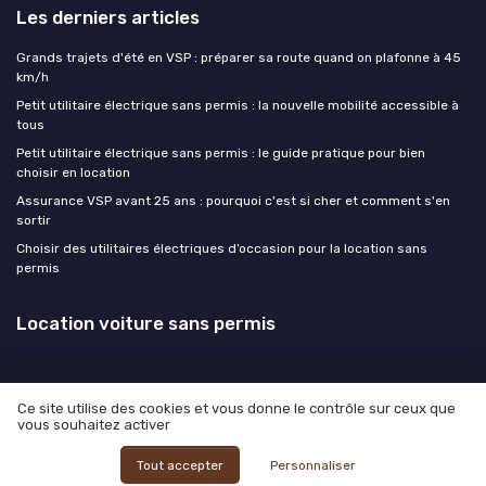
Les derniers articles
Grands trajets d'été en VSP : préparer sa route quand on plafonne à 45
km/h
Petit utilitaire électrique sans permis : la nouvelle mobilité accessible à
tous
Petit utilitaire électrique sans permis : le guide pratique pour bien
choisir en location
Assurance VSP avant 25 ans : pourquoi c'est si cher et comment s'en
sortir
Choisir des utilitaires électriques d’occasion pour la location sans
permis
Location voiture sans permis
Ce site utilise des cookies et vous donne le contrôle sur ceux que
vous souhaitez activer
Mentions légales
Politique de confidentialité
© Location voiture sans permis 2026
Tout accepter
Personnaliser