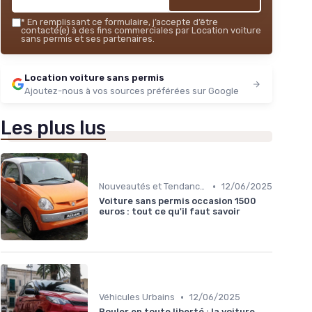
*
En remplissant ce formulaire, j’accepte d’être
contacté(e) à des fins commerciales par Location voiture
sans permis et ses partenaires.
Location voiture sans permis
Ajoutez-nous à vos sources préférées sur Google
Les plus lus
•
Nouveautés et Tendances
12/06/2025
Voiture sans permis occasion 1500
euros : tout ce qu'il faut savoir
•
Véhicules Urbains
12/06/2025
Rouler en toute liberté : la voiture