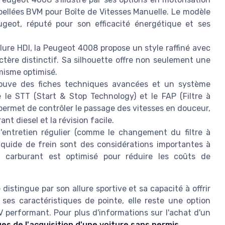
ppellées BVM pour Boîte de Vitesses Manuelle. Le modèle
geot, réputé pour son efficacité énergétique et ses
llure HDI, la Peugeot 4008 propose un style raffiné avec
ctère distinctif. Sa silhouette offre non seulement une
misme optimisé.
trouve des fiches techniques avancées et un système
le STT (Start & Stop Technology) et le FAP (Filtre à
e permet de contrôler le passage des vitesses en douceur,
t diesel et la révision facile.
 l'entretien régulier (comme le changement du filtre à
 liquide de frein sont des considérations importantes à
e carburant est optimisé pour réduire les coûts de
istingue par son allure sportive et sa capacité à offrir
ses caractéristiques de pointe, elle reste une option
 performant. Pour plus d'informations sur l'achat d'un
es de l'acquisition d'une voiture sans permis
.