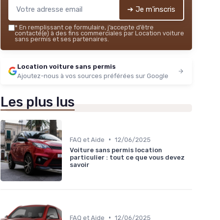
➔ Je m'inscris
*
En remplissant ce formulaire, j’accepte d’être
contacté(e) à des fins commerciales par Location voiture
sans permis et ses partenaires.
Location voiture sans permis
Ajoutez-nous à vos sources préférées sur Google
Les plus lus
•
FAQ et Aide
12/06/2025
Voiture sans permis location
particulier : tout ce que vous devez
savoir
•
FAQ et Aide
12/06/2025