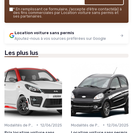
*
En remplissant ce formulaire, j’accepte d’être contacté(e) à
des fins commerciales par Location voiture sans permis et
ses partenaires.
Location voiture sans permis
Ajoutez-nous à vos sources préférées sur Google
Les plus lus
•
•
Modalités de Paiement
12/06/2025
Modalités de Paiement
12/06/2025
Prix location voiture sans
Location voiture sans permis