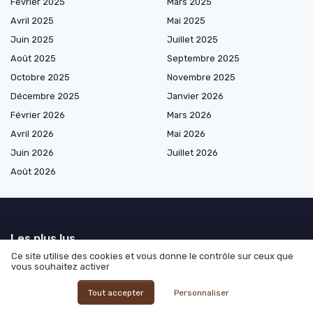
Février 2025
Mars 2025
Avril 2025
Mai 2025
Juin 2025
Juillet 2025
Août 2025
Septembre 2025
Octobre 2025
Novembre 2025
Décembre 2025
Janvier 2026
Février 2026
Mars 2026
Avril 2026
Mai 2026
Juin 2026
Juillet 2026
Août 2026
Les plus lus
Ce site utilise des cookies et vous donne le contrôle sur ceux que
Location voiture sans permis longue durée : découvrez les avantages et
vous souhaitez activer
options
Tout accepter
Personnaliser
Voiture sans permis location : tout savoir pour louer en toute sérénité
Voiture sans permis occasion 1500 euros : tout ce qu'il faut savoir