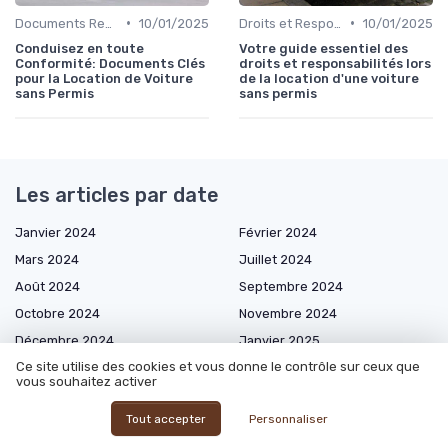
•
•
Documents Requis pour la Location
10/01/2025
Droits et Responsabilités des Locataires
10/01/2025
Conduisez en toute
Votre guide essentiel des
Conformité: Documents Clés
droits et responsabilités lors
pour la Location de Voiture
de la location d'une voiture
sans Permis
sans permis
Les articles par date
Janvier 2024
Février 2024
Mars 2024
Juillet 2024
Août 2024
Septembre 2024
Octobre 2024
Novembre 2024
Décembre 2024
Janvier 2025
Ce site utilise des cookies et vous donne le contrôle sur ceux que
Février 2025
Mars 2025
vous souhaitez activer
Avril 2025
Mai 2025
Tout accepter
Personnaliser
Juin 2025
Juillet 2025