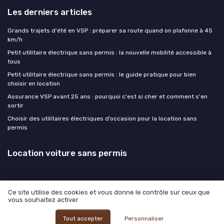
Les derniers articles
Grands trajets d'été en VSP : préparer sa route quand on plafonne à 45
km/h
Petit utilitaire électrique sans permis : la nouvelle mobilité accessible à
tous
Petit utilitaire électrique sans permis : le guide pratique pour bien
choisir en location
Assurance VSP avant 25 ans : pourquoi c'est si cher et comment s'en
sortir
Choisir des utilitaires électriques d’occasion pour la location sans
permis
Location voiture sans permis
Ce site utilise des cookies et vous donne le contrôle sur ceux que
vous souhaitez activer
Mentions légales
Politique de confidentialité
© Location voiture sans permis 2026
Tout accepter
Personnaliser