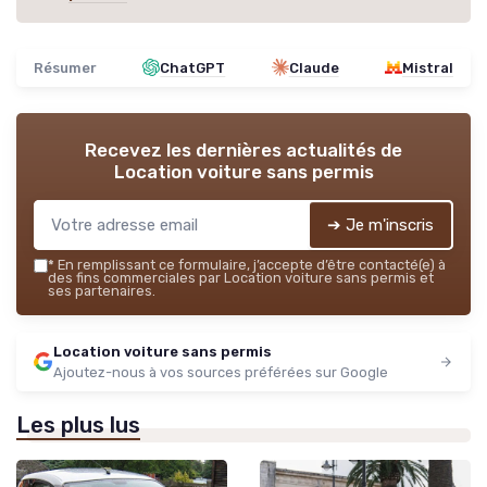
Résumer
ChatGPT
Claude
Mistral
Recevez les dernières actualités de
Location voiture sans permis
➔ Je m'inscris
*
En remplissant ce formulaire, j’accepte d’être contacté(e) à
des fins commerciales par Location voiture sans permis et
ses partenaires.
Location voiture sans permis
Ajoutez-nous à vos sources préférées sur Google
Les plus lus