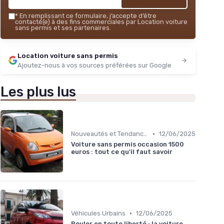
*
En remplissant ce formulaire, j’accepte d’être
contacté(e) à des fins commerciales par Location voiture
sans permis et ses partenaires.
Location voiture sans permis
Ajoutez-nous à vos sources préférées sur Google
Les plus lus
•
Nouveautés et Tendances
12/06/2025
Voiture sans permis occasion 1500
euros : tout ce qu'il faut savoir
•
Véhicules Urbains
12/06/2025
Rouler en toute liberté : la voiture