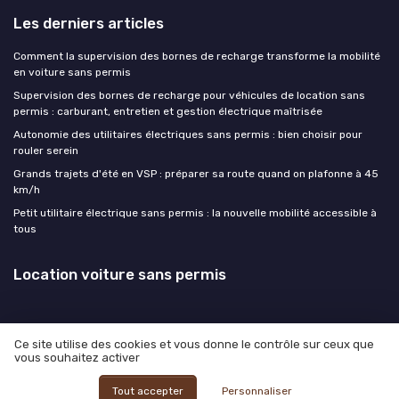
Les derniers articles
Comment la supervision des bornes de recharge transforme la mobilité
en voiture sans permis
Supervision des bornes de recharge pour véhicules de location sans
permis : carburant, entretien et gestion électrique maîtrisée
Autonomie des utilitaires électriques sans permis : bien choisir pour
rouler serein
Grands trajets d'été en VSP : préparer sa route quand on plafonne à 45
km/h
Petit utilitaire électrique sans permis : la nouvelle mobilité accessible à
tous
Location voiture sans permis
Ce site utilise des cookies et vous donne le contrôle sur ceux que
vous souhaitez activer
Mentions légales
Politique de confidentialité
© Location voiture sans permis 2026
Tout accepter
Personnaliser