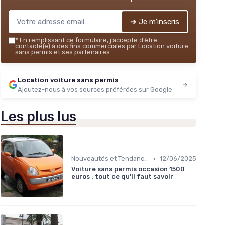
➔ Je m'inscris
*
En remplissant ce formulaire, j’accepte d’être
contacté(e) à des fins commerciales par Location voiture
sans permis et ses partenaires.
Location voiture sans permis
Ajoutez-nous à vos sources préférées sur Google
Les plus lus
•
Nouveautés et Tendances
12/06/2025
Voiture sans permis occasion 1500
euros : tout ce qu'il faut savoir