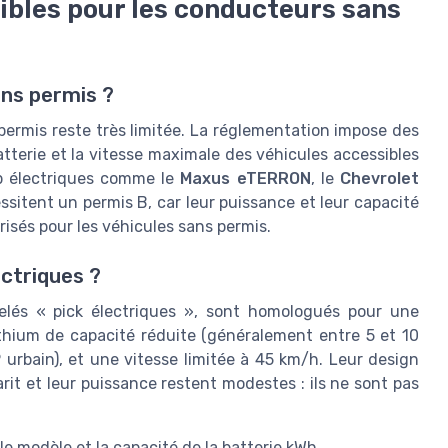
ibles pour les conducteurs sans
ans permis ?
 permis reste très limitée. La réglementation impose des
batterie et la vitesse maximale des véhicules accessibles
-up électriques comme le
Maxus eTERRON
, le
Chevrolet
sitent un permis B, car leur puissance et leur capacité
isés pour les véhicules sans permis.
ectriques ?
appelés « pick électriques », sont homologués pour une
ithium de capacité réduite (généralement entre 5 et 10
 urbain), et une vitesse limitée à 45 km/h. Leur design
arit et leur puissance restent modestes : ils ne sont pas
le modèle et la capacité de la batterie kWh