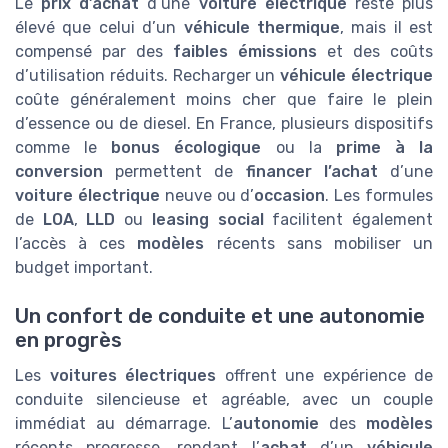
Le
prix d’achat
d’une
voiture électrique
reste plus
élevé que celui d’un
véhicule thermique
, mais il est
compensé par des
faibles émissions
et des coûts
d’utilisation réduits. Recharger un
véhicule électrique
coûte généralement moins cher que faire le plein
d’essence ou de diesel. En France, plusieurs dispositifs
comme le
bonus écologique
ou la
prime à la
conversion
permettent de
financer l’achat
d’une
voiture électrique
neuve ou d’
occasion
. Les formules
de
LOA
,
LLD
ou
leasing social
facilitent également
l’accès à ces
modèles
récents sans mobiliser un
budget important.
Un confort de conduite et une autonomie
en progrès
Les
voitures électriques
offrent une expérience de
conduite silencieuse et agréable, avec un couple
immédiat au démarrage. L’
autonomie
des
modèles
récents progresse, rendant l’
achat
d’un
véhicule