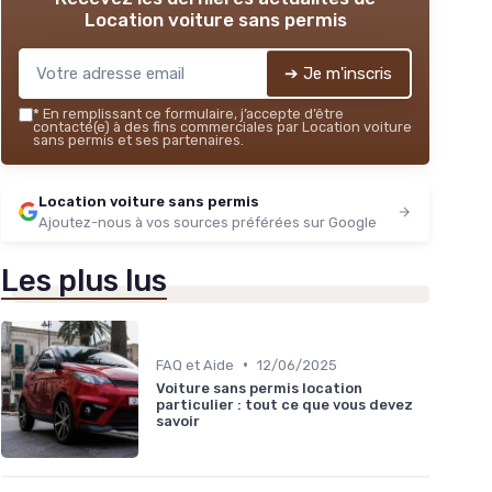
Location voiture sans permis
➔ Je m'inscris
*
En remplissant ce formulaire, j’accepte d’être
contacté(e) à des fins commerciales par Location voiture
sans permis et ses partenaires.
Location voiture sans permis
Ajoutez-nous à vos sources préférées sur Google
Les plus lus
•
FAQ et Aide
12/06/2025
Voiture sans permis location
particulier : tout ce que vous devez
savoir