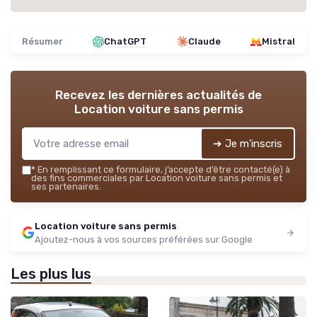
Résumer
ChatGPT
Claude
Mistral
Recevez les dernières actualités de
Location voiture sans permis
➔ Je m'inscris
*
En remplissant ce formulaire, j’accepte d’être contacté(e) à
des fins commerciales par Location voiture sans permis et
ses partenaires.
Location voiture sans permis
Ajoutez-nous à vos sources préférées sur Google
Les plus lus