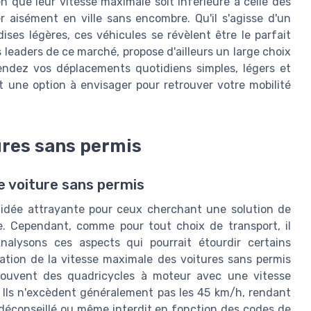
en que leur vitesse maximale soit inférieure à celle des
er aisément en ville sans encombre. Qu'il s'agisse d'un
ses légères, ces véhicules se révèlent être le parfait
 leaders de ce marché, propose d'ailleurs un large choix
endez vos déplacements quotidiens simples, légers et
st une option à envisager pour retrouver votre mobilité
tures sans permis
ne voiture sans permis
idée attrayante pour ceux cherchant une solution de
re. Cependant, comme pour tout choix de transport, il
nalysons ces aspects qui pourrait étourdir certains
itation de la vitesse maximale des voitures sans permis
souvent des quadricycles à moteur avec une vitesse
e. Ils n'excèdent généralement pas les 45 km/h, rendant
 déconseillé ou même interdit en fonction des codes de