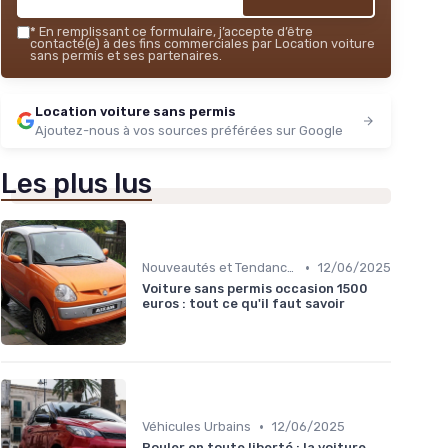
*
En remplissant ce formulaire, j’accepte d’être
contacté(e) à des fins commerciales par Location voiture
sans permis et ses partenaires.
Location voiture sans permis
Ajoutez-nous à vos sources préférées sur Google
Les plus lus
•
Nouveautés et Tendances
12/06/2025
Voiture sans permis occasion 1500
euros : tout ce qu'il faut savoir
•
Véhicules Urbains
12/06/2025
Rouler en toute liberté : la voiture