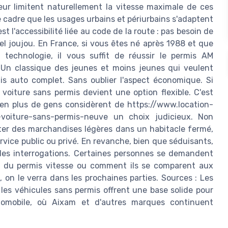
eur limitent naturellement la vitesse maximale de ces
 cadre que les usages urbains et périurbains s'adaptent
t l'accessibilité liée au code de la route : pas besoin de
el joujou. En France, si vous êtes né après 1988 et que
technologie, il vous suffit de réussir le permis AM
. Un classique des jeunes et moins jeunes qui veulent
mis auto complet. Sans oublier l'aspect économique. Si
voiture sans permis devient une option flexible. C'est
us en plus de gens considèrent de https://www.location-
-voiture-sans-permis-neuve un choix judicieux. Non
rter des marchandises légères dans un habitacle fermé,
rvice public ou privé. En revanche, bien que séduisants,
des interrogations. Certaines personnes se demandent
e du permis vitesse ou comment ils se comparent aux
, on le verra dans les prochaines parties. Sources : Les
es véhicules sans permis offrent une base solide pour
tomobile, où Aixam et d'autres marques continuent