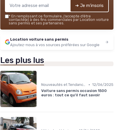
➔ Je m'inscris
*
En remplissant ce formulaire, j’accepte d’être
contacté(e) à des fins commerciales par Location voiture
sans permis et ses partenaires.
Location voiture sans permis
Ajoutez-nous à vos sources préférées sur Google
Les plus lus
•
Nouveautés et Tendances
12/06/2025
Voiture sans permis occasion 1500
euros : tout ce qu'il faut savoir