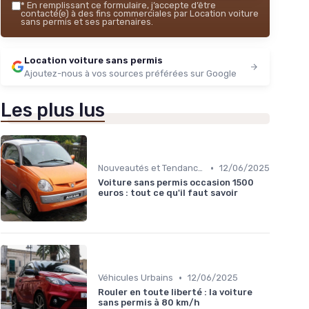
*
En remplissant ce formulaire, j’accepte d’être
contacté(e) à des fins commerciales par Location voiture
sans permis et ses partenaires.
Location voiture sans permis
Ajoutez-nous à vos sources préférées sur Google
Les plus lus
•
Nouveautés et Tendances
12/06/2025
Voiture sans permis occasion 1500
euros : tout ce qu'il faut savoir
•
Véhicules Urbains
12/06/2025
Rouler en toute liberté : la voiture
sans permis à 80 km/h