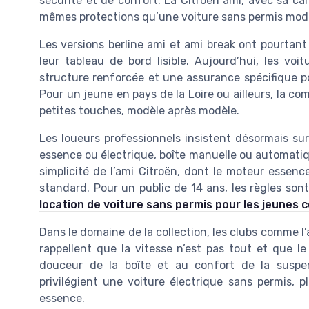
sécurité et de confort. La Citroën ami, avec sa car
mêmes protections qu’une voiture sans permis mod
Les versions berline ami et ami break ont pourtant
leur tableau de bord lisible. Aujourd’hui, les vo
structure renforcée et une assurance spécifique p
Pour un jeune en pays de la Loire ou ailleurs, la co
petites touches, modèle après modèle.
Les loueurs professionnels insistent désormais sur
essence ou électrique, boîte manuelle ou automatiqu
simplicité de l’ami Citroën, dont le moteur essen
standard. Pour un public de 14 ans, les règles sont
location de voiture sans permis pour les jeunes
Dans le domaine de la collection, les clubs comme l’
rappellent que la vitesse n’est pas tout et que le
douceur de la boîte et au confort de la suspens
privilégient une voiture électrique sans permis, p
essence.