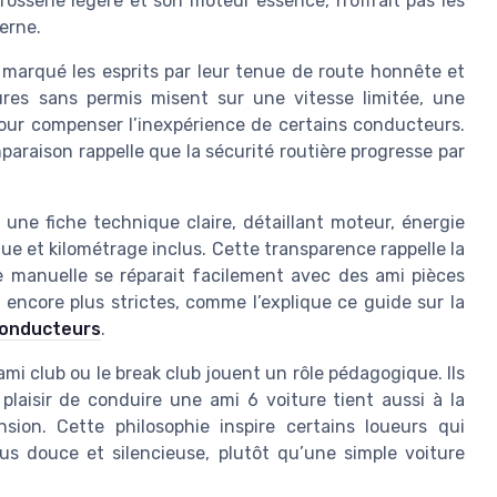
rosserie légère et son moteur essence, n’offrait pas les
erne.
 marqué les esprits par leur tenue de route honnête et
itures sans permis misent sur une vitesse limitée, une
our compenser l’inexpérience de certains conducteurs.
mparaison rappelle que la sécurité routière progresse par
 une fiche technique claire, détaillant moteur, énergie
e et kilométrage inclus. Cette transparence rappelle la
ce manuelle se réparait facilement avec des ami pièces
 encore plus strictes, comme l’explique ce guide sur la
 conducteurs
.
ami club ou le break club jouent un rôle pédagogique. Ils
 plaisir de conduire une ami 6 voiture tient aussi à la
ion. Cette philosophie inspire certains loueurs qui
lus douce et silencieuse, plutôt qu’une simple voiture