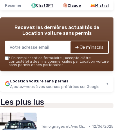
Résumer
ChatGPT
Claude
Mistral
Recevez les dernières actualités de
Location voiture sans permis
➔ Je m'inscris
*
En remplissant ce formulaire, j’accepte d’être
contacté(e) à des fins commerciales par Location voiture
sans permis et ses partenaires.
Location voiture sans permis
Ajoutez-nous à vos sources préférées sur Google
Les plus lus
•
Témoignages et Avis Clients
12/06/2025