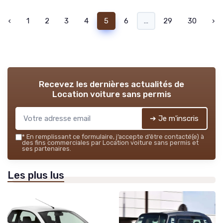
‹
1
2
3
4
5
6
...
29
30
›
Recevez les dernières actualités de
Location voiture sans permis
➔ Je m'inscris
*
En remplissant ce formulaire, j’accepte d’être contacté(e) à
des fins commerciales par Location voiture sans permis et
ses partenaires.
Les plus lus