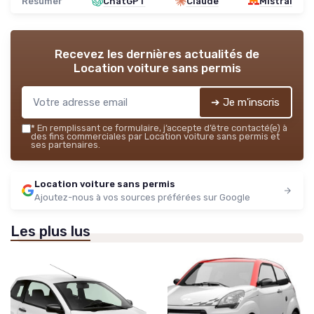
Résumer
ChatGPT
Claude
Mistral
Recevez les dernières actualités de
Location voiture sans permis
➔ Je m'inscris
*
En remplissant ce formulaire, j’accepte d’être contacté(e) à
des fins commerciales par Location voiture sans permis et
ses partenaires.
Location voiture sans permis
Ajoutez-nous à vos sources préférées sur Google
Les plus lus