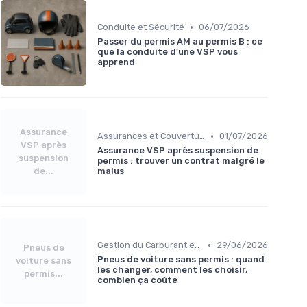
•
Conduite et Sécurité
06/07/2026
Passer du permis AM au permis B : ce
que la conduite d'une VSP vous
apprend
Assurance
•
Assurances et Couvertures
01/07/2026
VSP après
Assurance VSP après suspension de
suspension
permis : trouver un contrat malgré le
de...
malus
•
Gestion du Carburant et Entretien
29/06/2026
Pneus de
Pneus de voiture sans permis : quand
voiture sans
les changer, comment les choisir,
permis...
combien ça coûte