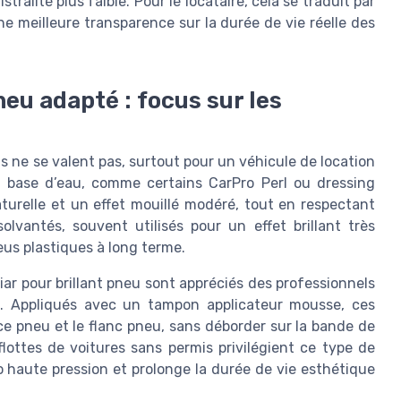
ralité plus faible. Pour le locataire, cela se traduit par
ne meilleure transparence sur la durée de vie réelle des
pneu adapté : focus sur les
us ne se valent pas, surtout pour un véhicule de location
 à base d’eau, comme certains CarPro Perl ou dressing
turelle et un effet mouillé modéré, tout en respectant
olvantés, souvent utilisés pour un effet brillant très
eus plastiques à long terme.
r pour brillant pneu sont appréciés des professionnels
on. Appliqués avec un tampon applicateur mousse, ces
e pneu et le flanc pneu, sans déborder sur la bande de
flottes de voitures sans permis privilégient ce type de
to haute pression et prolonge la durée de vie esthétique