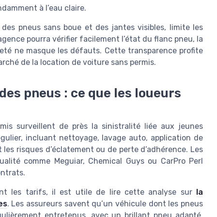
ndamment à l’eau claire.
 des pneus sans boue et des jantes visibles, limite les
ence pourra vérifier facilement l’état du flanc pneu, la
eté ne masque les défauts. Cette transparence profite
rché de la location de voiture sans permis.
 des pneus : ce que les loueurs
is surveillent de près la sinistralité liée aux jeunes
gulier, incluant nettoyage, lavage auto, application de
it les risques d’éclatement ou de perte d’adhérence. Les
qualité comme Meguiar, Chemical Guys ou CarPro Perl
ontrats.
les tarifs, il est utile de lire cette analyse sur
la
es
. Les assureurs savent qu’un véhicule dont les pneus
égulièrement entretenus, avec un brillant pneu adapté,