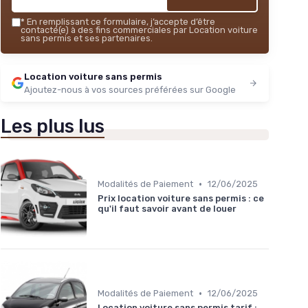
*
En remplissant ce formulaire, j’accepte d’être
contacté(e) à des fins commerciales par Location voiture
sans permis et ses partenaires.
Location voiture sans permis
Ajoutez-nous à vos sources préférées sur Google
Les plus lus
•
Modalités de Paiement
12/06/2025
Prix location voiture sans permis : ce
qu'il faut savoir avant de louer
•
Modalités de Paiement
12/06/2025
Location voiture sans permis tarif :