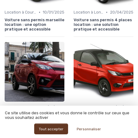
•
•
Location à Court Terme
10/01/2025
Location à Long Terme
20/04/2025
Voiture sans permis marseille
Voiture sans permis 4 places
location : une option
location : une solution
pratique et accessible
pratique et accessible
•
•
Location à Court Terme
10/01/2025
Location à Court Terme
10/06/2025
Ce site utilise des cookies et vous donne le contrôle sur ceux que
Location de voitures sans
Location voiture sans permis
vous souhaitez activer
permis pas cher : une
toulouse : une solution
solution accessible et
pratique pour tous
pratique
Tout accepter
Personnaliser