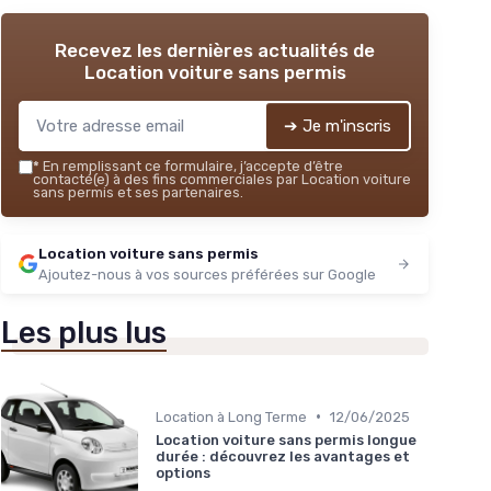
Recevez les dernières actualités de
Location voiture sans permis
➔ Je m'inscris
*
En remplissant ce formulaire, j’accepte d’être
contacté(e) à des fins commerciales par Location voiture
sans permis et ses partenaires.
Location voiture sans permis
Ajoutez-nous à vos sources préférées sur Google
Les plus lus
•
Location à Long Terme
12/06/2025
Location voiture sans permis longue
durée : découvrez les avantages et
options