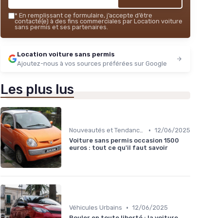
*
En remplissant ce formulaire, j’accepte d’être
contacté(e) à des fins commerciales par Location voiture
sans permis et ses partenaires.
Location voiture sans permis
Ajoutez-nous à vos sources préférées sur Google
Les plus lus
•
Nouveautés et Tendances
12/06/2025
Voiture sans permis occasion 1500
euros : tout ce qu'il faut savoir
•
Véhicules Urbains
12/06/2025
Rouler en toute liberté : la voiture