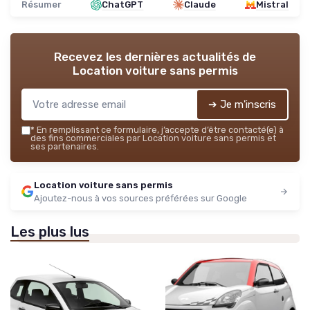
Résumer
ChatGPT
Claude
Mistral
Recevez les dernières actualités de
Location voiture sans permis
➔ Je m'inscris
*
En remplissant ce formulaire, j’accepte d’être contacté(e) à
des fins commerciales par Location voiture sans permis et
ses partenaires.
Location voiture sans permis
Ajoutez-nous à vos sources préférées sur Google
Les plus lus