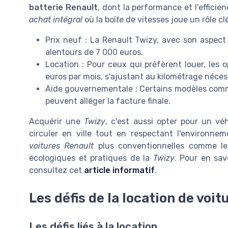
batterie Renault
, dont la performance et l'efficie
achat intégral
où la boî
te
de vitesses joue un rôle clé
Prix neuf : La Renault Twizy, avec son aspect
alentours de 7 000 euros.
Location : Pour ceux qui préfèrent louer, les o
euros par mois, s'ajustant au kilométrage néces
Aide gouvernementale : Certains modèles com
peuvent alléger la facture finale.
Acquérir une
Twizy
, c'est aussi opter pour un véh
circuler en ville tout en respectant l'environne
voitures Renault
plus conventionnelles comme l
écologiques et pratiques de la
Twizy
. Pour en sav
consultez cet
article informatif
.
Les défis de la location de voi
Les défis liés à la location