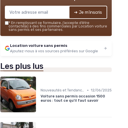
➔ Je m'inscris
*
En remplissant ce formulaire, j’accepte d’être
contacté(e) à des fins commerciales par Location voiture
sans permis et ses partenaires.
Location voiture sans permis
Ajoutez-nous à vos sources préférées sur Google
Les plus lus
•
Nouveautés et Tendances
12/06/2025
Voiture sans permis occasion 1500
euros : tout ce qu'il faut savoir