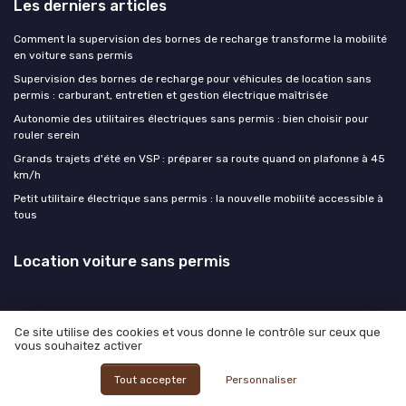
Les derniers articles
Comment la supervision des bornes de recharge transforme la mobilité
en voiture sans permis
Supervision des bornes de recharge pour véhicules de location sans
permis : carburant, entretien et gestion électrique maîtrisée
Autonomie des utilitaires électriques sans permis : bien choisir pour
rouler serein
Grands trajets d'été en VSP : préparer sa route quand on plafonne à 45
km/h
Petit utilitaire électrique sans permis : la nouvelle mobilité accessible à
tous
Location voiture sans permis
Ce site utilise des cookies et vous donne le contrôle sur ceux que
vous souhaitez activer
Mentions légales
Politique de confidentialité
© Location voiture sans permis 2026
Tout accepter
Personnaliser