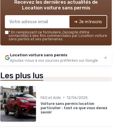
Recevez les dernières actualités de
Location voiture sans permis
➔ Je m'inscris
*
En remplissant ce formulaire, j’accepte d’être
contacté(e) à des fins commerciales par Location voiture
sans permis et ses partenaires.
Location voiture sans permis
Ajoutez-nous à vos sources préférées sur Google
Les plus lus
•
FAQ et Aide
12/06/2025
Voiture sans permis location
particulier : tout ce que vous devez
savoir