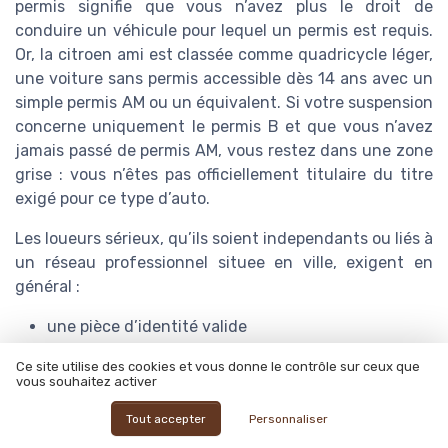
permis signifie que vous n’avez plus le droit de
conduire un véhicule pour lequel un permis est requis.
Or, la citroen ami est classée comme quadricycle léger,
une voiture sans permis accessible dès 14 ans avec un
simple permis AM ou un équivalent. Si votre suspension
concerne uniquement le permis B et que vous n’avez
jamais passé de permis AM, vous restez dans une zone
grise : vous n’êtes pas officiellement titulaire du titre
exigé pour ce type d’auto.
Les loueurs sérieux, qu’ils soient independants ou liés à
un réseau professionnel situee en ville, exigent en
général :
une pièce d’identité valide
un justificatif de domicile
Ce site utilise des cookies et vous donne le contrôle sur ceux que
la preuve d’un permis AM ou d’un ancien BSR
vous souhaitez activer
parfois un relevé d’information d’assurance
Tout accepter
Personnaliser
Si votre permis B est suspendu et que vous présentez