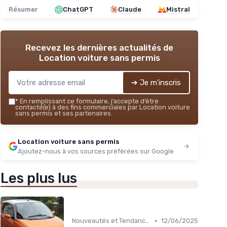
Résumer
ChatGPT
Claude
Mistral
Recevez les dernières actualités de
Location voiture sans permis
➔ Je m'inscris
*
En remplissant ce formulaire, j’accepte d’être
contacté(e) à des fins commerciales par Location voiture
sans permis et ses partenaires.
Location voiture sans permis
Ajoutez-nous à vos sources préférées sur Google
Les plus lus
•
Nouveautés et Tendances
12/06/2025