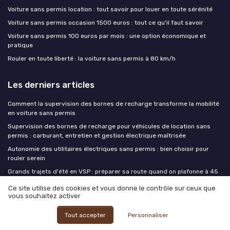
Voiture sans permis location : tout savoir pour louer en toute sérénité
Voiture sans permis occasion 1500 euros : tout ce qu'il faut savoir
Voiture sans permis 100 euros par mois : une option économique et
pratique
Rouler en toute liberté : la voiture sans permis à 80 km/h
Les derniers articles
Comment la supervision des bornes de recharge transforme la mobilité
en voiture sans permis
Supervision des bornes de recharge pour véhicules de location sans
permis : carburant, entretien et gestion électrique maîtrisée
Autonomie des utilitaires électriques sans permis : bien choisir pour
rouler serein
Grands trajets d'été en VSP : préparer sa route quand on plafonne à 45
km/h
Ce site utilise des cookies et vous donne le contrôle sur ceux que
Petit utilitaire électrique sans permis : la nouvelle mobilité accessible à
vous souhaitez activer
tous
Tout accepter
Personnaliser
Location voiture sans permis