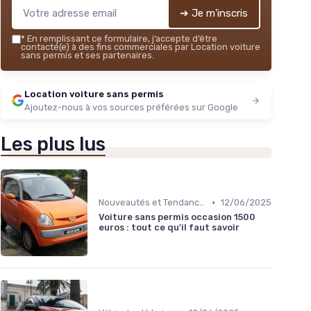
➔ Je m'inscris
*
En remplissant ce formulaire, j’accepte d’être
contacté(e) à des fins commerciales par Location voiture
sans permis et ses partenaires.
Location voiture sans permis
Ajoutez-nous à vos sources préférées sur Google
Les plus lus
•
Nouveautés et Tendances
12/06/2025
Voiture sans permis occasion 1500
euros : tout ce qu'il faut savoir