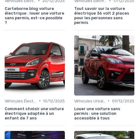
•
•
Véhicules Électriques sans Permis
20/12/2025
Véhicules Électriques sans Permis
17/12/2025
Carteborne blog voiture
Tout savoir sur la voiture
électrique : louer une voiture
électrique 36 volt 2 places
sans permis, est-ce possible
pour les personnes sans
?
permis
•
•
Véhicules Électriques sans Permis
10/12/2025
Véhicules Urbains
09/12/2025
Comment choisir une voiture
Louer une voiture sans
électrique adaptée à un
permis : une solution
enfant de 7 ans
accessible à tous