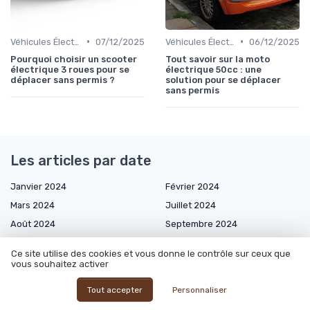
•
•
Véhicules Électriques sans Permis
07/12/2025
Véhicules Électriques sans Permis
06/12/2025
Pourquoi choisir un scooter
Tout savoir sur la moto
électrique 3 roues pour se
électrique 50cc : une
déplacer sans permis ?
solution pour se déplacer
sans permis
Les articles par date
Janvier 2024
Février 2024
Mars 2024
Juillet 2024
Août 2024
Septembre 2024
Octobre 2024
Novembre 2024
Ce site utilise des cookies et vous donne le contrôle sur ceux que
Décembre 2024
Janvier 2025
vous souhaitez activer
Février 2025
Mars 2025
Tout accepter
Personnaliser
Avril 2025
Mai 2025